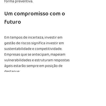
forma preventiva.
Um compromisso com o 
futuro
Em tempos de incerteza, investir em 
gestão de riscos significa investir em 
sustentabilidade e competitividade. 
Empresas que se antecipam, mapeiam 
vulnerabilidades e estruturam respostas 
ágeis estarão sempre em posição de 
destaque.
A CD Consulting se coloca como parceira 
estratégica nesse processo, ajudando 
seus clientes a transformar riscos em 
oportunidades e a construir um futuro 
sólido, mesmo em cenários desafiadores.